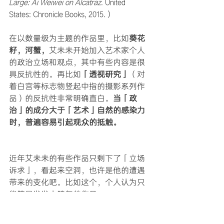
Large: Ai Weiwei on Alcatraz
. United 
States: Chronicle Books, 2015.）
在以数量级为主题的作品里，比如
葵花
籽，河蟹，
艾未未开始加入艺术家个人
的政治立场和观点，其中有些内容是很
具反抗性的。再比如
「透视研究」
（对
着白宫等标志物竖起中指的摄影系列作
品）的反抗性非常明确直白。
当「政
治」的成分大于「艺术」自然的感染力
时，普遍容易引起观众的抵触。
近年艾未未的有些作品只剩下了「立场
诉求」，看起来空洞，也许是他的遭遇
带来的变化吧。比如这个，个人认为只
能算是发发小脾气的作品：