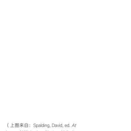
（上图来自：Spalding, David, ed. 
At 