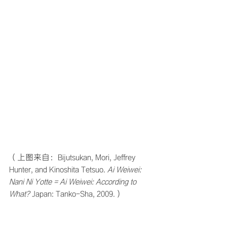
（上图来自：Bijutsukan, Mori, Jeffrey 
Hunter, and Kinoshita Tetsuo. 
Ai Weiwei: 
Nani Ni Yotte = Ai Weiwei: According to 
What?
 Japan: Tanko-Sha, 2009.）